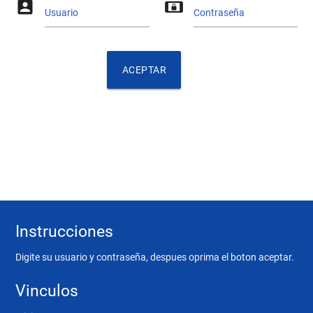
account_box
screen_lock_landscape
Usuario
Contraseña
ACEPTAR
account_box
Instrucciones
Digite su usuario y contraseña, despues oprima el boton aceptar.
Vinculos